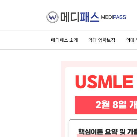
메디패스 소개
약대 입학보장
의대