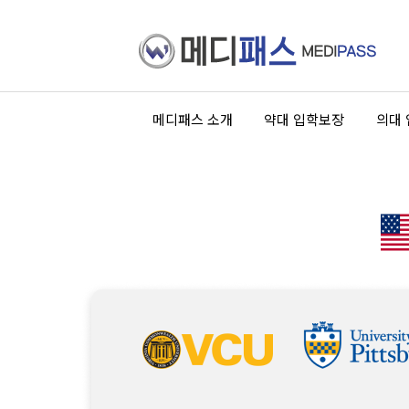
메디패스 소개
약대 입학보장
의대