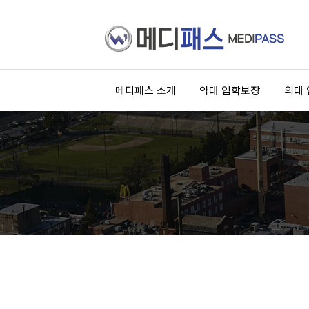
메디패스 소개
약대 입학보장
의대