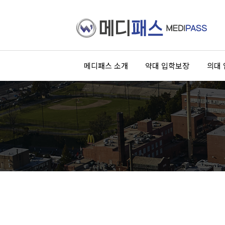
메디패스 소개
약대 입학보장
의대