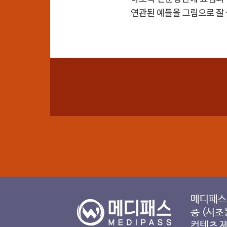
메디패스 
층 (서초
컨텐츠 