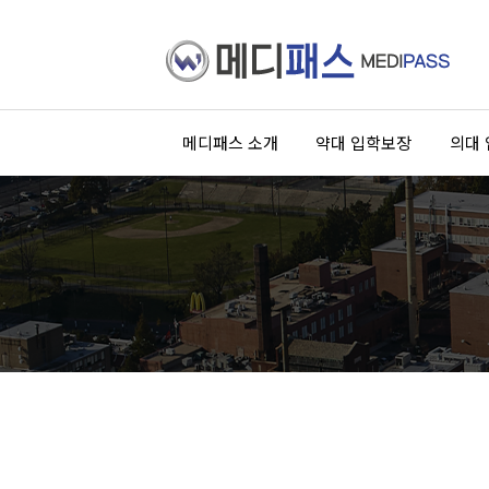
메디패스 소개
약대 입학보장
의대