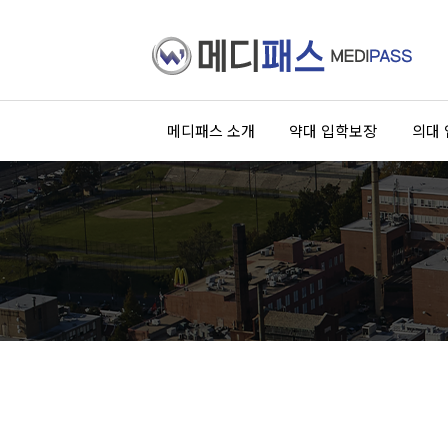
메디패스 소개
약대 입학보장
의대