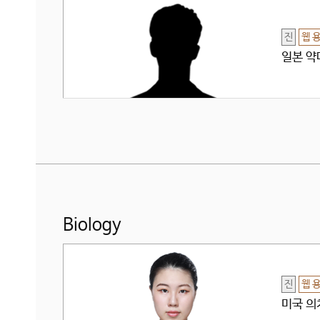
진
웹 
일본 약
Biology
진
웹 
미국 의치