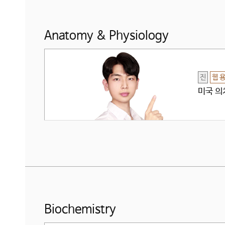
Anatomy & Physiology
진
웹 
미국 의치
Biochemistry