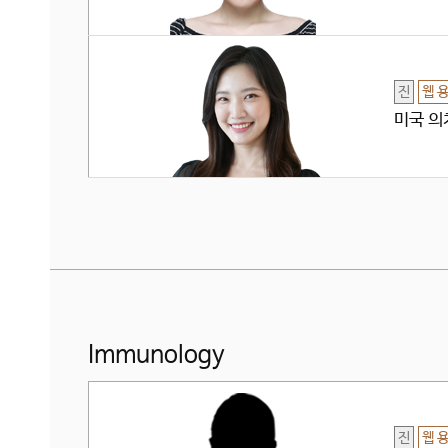
진
웹 
미국 의치
Immunology
진
웹 