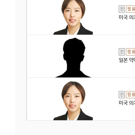
진
웹 
미국 의치
진
웹 
일본 약
진
웹 
미국 의치