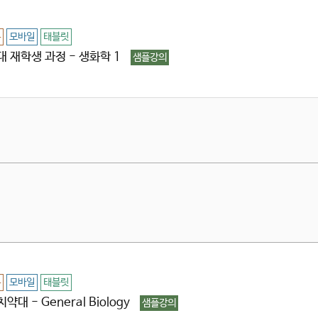
용
모바일
태블릿
대 재학생 과정 - 생화학 1
샘플강의
용
모바일
태블릿
약대 - General Biology
샘플강의