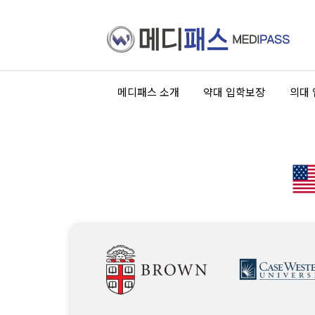
메디패스 소개
약대 입학보장
의대