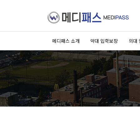
메디패스 소개
약대 입학보장
의대