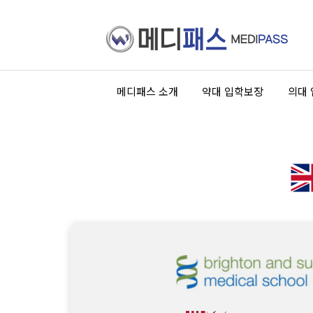
메디패스 소개
약대 입학보장
의대